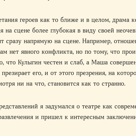
етания героев как то ближе и в целом, драма к
я на сцене более глубокая в виду своей неоче
ят сразу напрямую на сцене. Например, отнош
ам нет явного конфликта, но по тому, что прои
о, что Кулыгин честен и слаб, а Маша соверше
 презирает его, и от этого презрения, на котор
мотря ни на что, становится как то странно.
редставлений я задумался о театре как совре
развлечения и пришел к интересным заключен