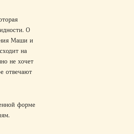
оторая
видности. О
ения Маши и
сходит на
нно не хочет
ое отвечают
менной форме
иям.