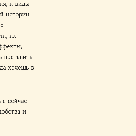
ия, и виды
й истории.
то
ли, их
эффекты,
ь поставить
гда хочешь в
ые сейчас
добства и