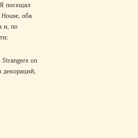
 Я посещал
 House, оба
 и, по
ти:
 Strangers on
а декораций,