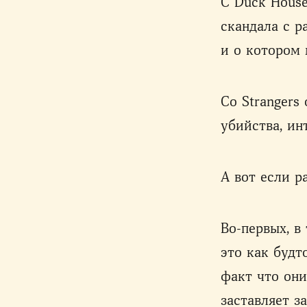
С Duck House
скандала с р
и о котором
Со Strangers 
убийства, ин
А вот если р
Во-первых, в
это как будт
факт что они
заставляет з