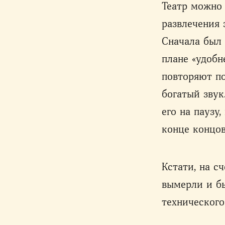
Театр можно 
развлечения
Сначала был 
плане «удобн
повторяют по
богатый звук
его на паузу
конце концов
Кстати, на с
вымерли и б
технического