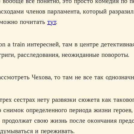
 вообще все понятно, это просто комедия по п
асходами членов парламента, который разразил
 можно почитать
тут
.
on a train интересней, там в центре детективна
триги, расследования, неожиданные повороты.
ассмотреть Чехова, то там не все так однозначн
 трех сестрах нету развязки сюжета как таковог
о снимок определенного периода жизни героев,
 продолжат свою жизнь после окончания пред
адумываться и переживать.