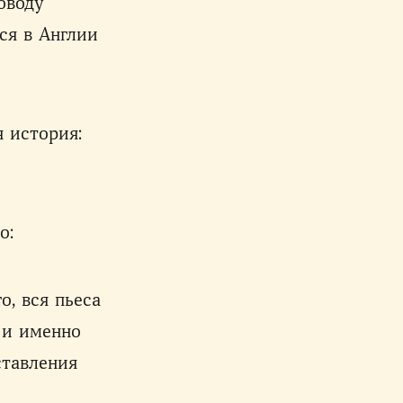
оводу
ся в Англии
я история:
о:
о, вся пьеса
 и именно
ставления