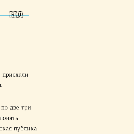
🇷🇺
е приехали
.
 по две-три
понять
нская публика