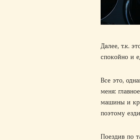
Далее, т.к. 
спокойно и е
Все это, одн
меня: главно
машины и кру
поэтому езди
Поездив по 