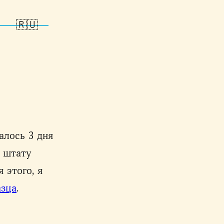
🇷🇺
алось 3 дня
о штату
 этого, я
азца
.