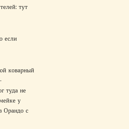
телей: тут
о если
вой коварный
-
ог туда не
амейке у
ав Орандо с