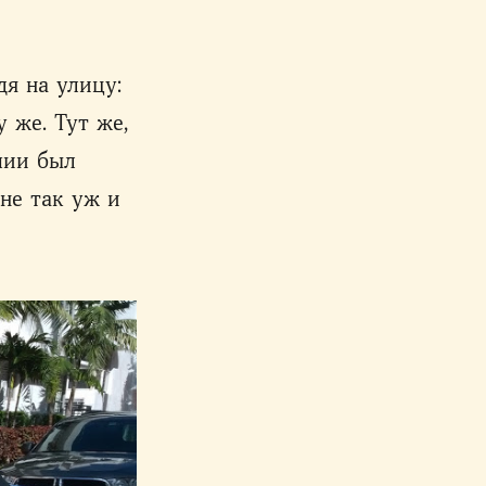
дя на улицу:
 же. Тут же,
ичии был
 не так уж и