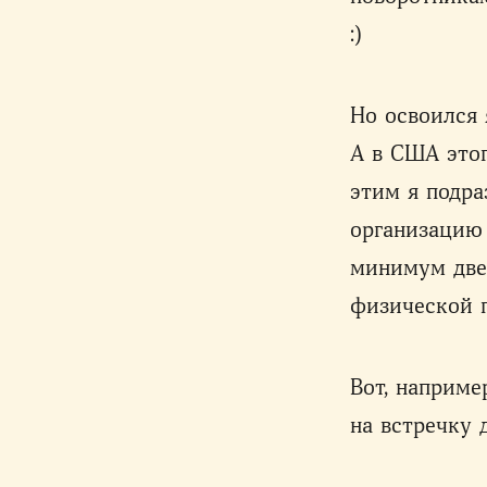
:)
Но освоился 
А в США этог
этим я подра
организацию
минимум две 
физической п
Вот, наприм
на встречку д