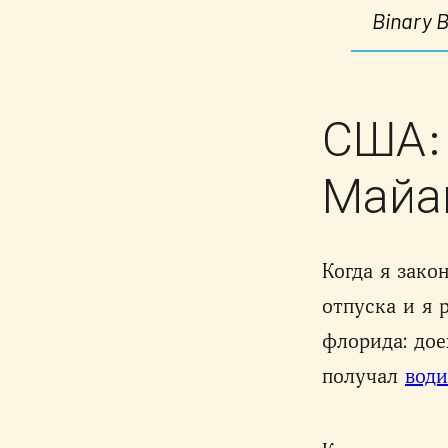
Binary B
США: 
Майам
Когда я зако
отпуска и я 
флорида: дое
получал
води