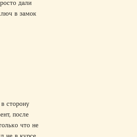
росто дали
ключ в замок
 в сторону
ент, после
только что не
л не в курсе