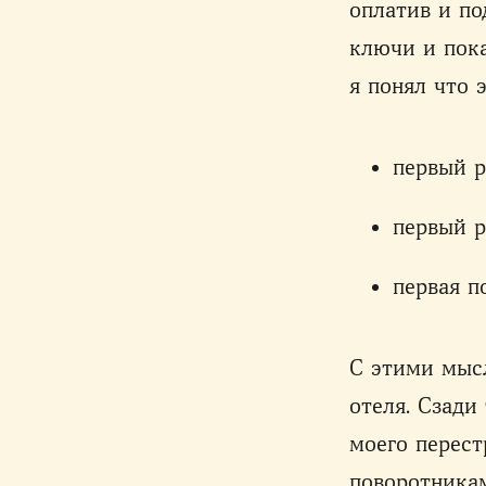
оплатив и п
ключи и пока
я понял что 
первый р
первый р
первая п
С этими мысл
отеля. Сзади
моего перест
поворотникам