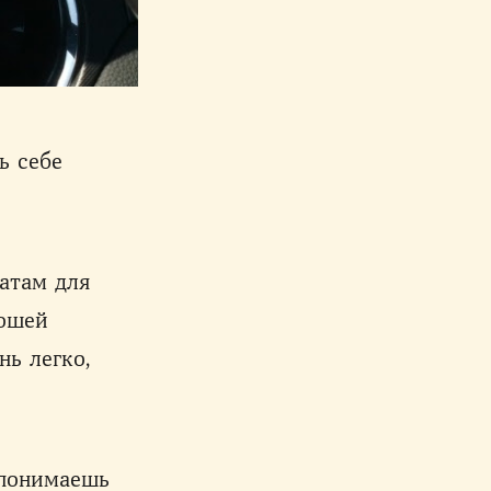
ь себе
атам для
рошей
нь легко,
 понимаешь