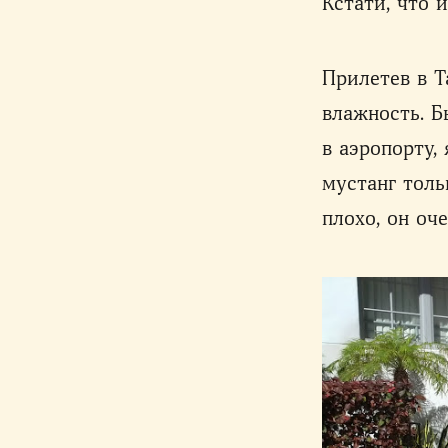
Кстати, что и
Прилетев в Т
влажность. Б
в аэропорту,
мустанг толь
плохо, он оч